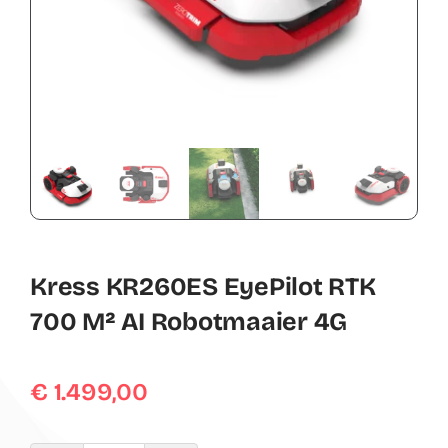
Contact
Mijn account
0
Winkelwagen
Kress KR260ES EyePilot RTK
700 M² AI Robotmaaier 4G
€
1.499,00