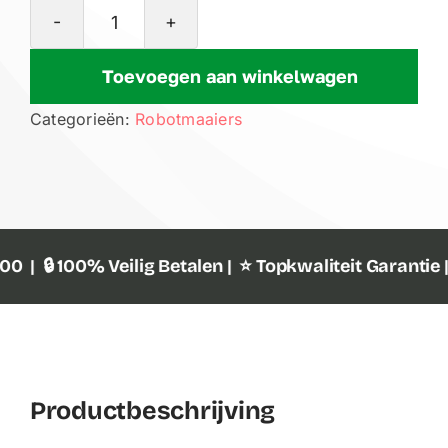
Kress
KR260ES
Toevoegen aan winkelwagen
EyePilot
Categorieën:
Robotmaaiers
RTK
700
m²
AI
robotmaaier
| 🔒 100% Veilig Betalen | ⭐ Topkwaliteit Garantie | 
4G
aantal
Productbeschrijving